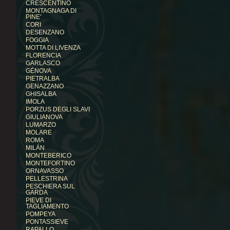
CRESCENTINO
MONTAGNAGA DI
PINE'
CORI
DESENZANO
FOGGIA
MOTTA DI LIVENZA
FLORENCIA
GARLASCO
GÉNOVA
PIETRALBA
GENAZZANO
GHISALBA
IMOLA
PORZUS DEGLI SLAVI
GIULIANOVA
LUMARZO
MOLARE
ROMA
MILÁN
MONTEBERICO
MONTEFORTINO
ORNAVASSO
PELLESTRINA
PESCHIERA SUL
GARDA
PIEVE DI
TAGLIAMENTO
POMPEYA
PONTASSIEVE
RAPALLO