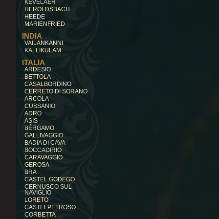
KEVELAER
HEROLDSBACH
HEEDE
MARIENFRIED
INDIA
VAILANKANNI
KALLIKULAM
ITALIA
ARDESIO
BETTOLA
CASALBORDINO
CERRETO DI SORANO
ARCOLA
CUSSANIO
ADRO
ASÍS
BÉRGAMO
GALLIVAGGIO
BADIA DI CAVA
BOCCADIRIO
CARAVAGGIO
GEROSA
BRA
CASTEL GODEGO
CERNUSCO SUL
NAVIGLIO
LORETO
CASTELPETROSO
CORBETTA