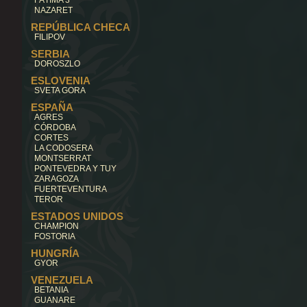
FÁTIMA 3
NAZARET
REPÚBLICA CHECA
FILIPOV
SERBIA
DOROSZLO
ESLOVENIA
SVETA GORA
ESPAÑA
AGRES
CÓRDOBA
CORTES
LA CODOSERA
MONTSERRAT
PONTEVEDRA Y TUY
ZARAGOZA
FUERTEVENTURA
TEROR
ESTADOS UNIDOS
CHAMPION
FOSTORIA
HUNGRÍA
GYOR
VENEZUELA
BETANIA
GUANARE